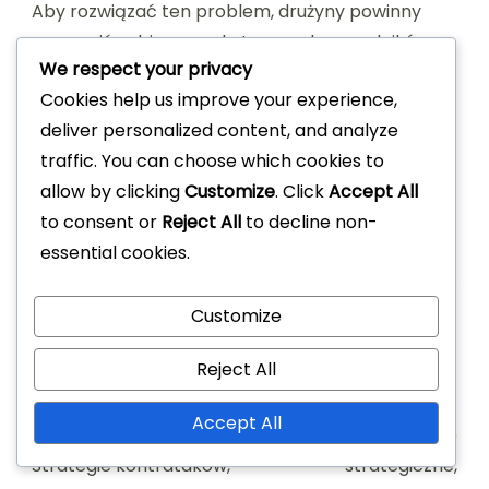
Aby rozwiązać ten problem, drużyny powinny
zapewnić sobie wszechstronnych zawodników,
We respect your privacy
którzy mogą dostosować się do różnych ról i
Cookies help us improve your experience,
sytuacji. Głębokość składu jest kluczowa,
deliver personalized content, and analyze
umożliwiając zmiany, które mogą odświeżyć
traffic. You can choose which cookies to
zagrożenie ofensywne i utrzymać elastyczność
allow by clicking
Customize
. Click
Accept All
taktyczną przez cały mecz.
to consent or
Reject All
to decline non-
essential cookies.
Customize
Post
PREVIOUS ARTICLE
NEXT ARTICLE
Reject All
Navigation
Formacja 4-2-3-1:
Analiza taktyczna 4-2-
Accept All
Taktyki pressingu,
3-1: Planowanie
Strategie kontrataków,
strategiczne,