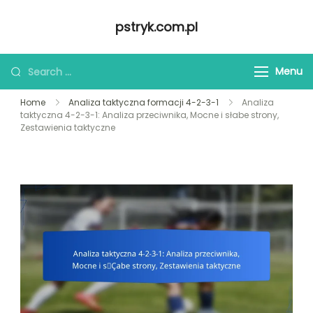
Skip
pstryk.com.pl
to
content
Looking
Menu
for
Home
Analiza taktyczna formacji 4-2-3-1
Analiza
Something?
taktyczna 4-2-3-1: Analiza przeciwnika, Mocne i słabe strony,
Zestawienia taktyczne