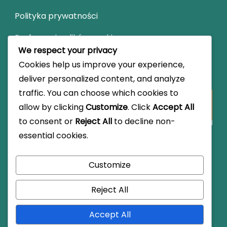
Polityka prywatności
Preferencje plików cookie
We respect your privacy
Cookies help us improve your experience,
Szukaj
deliver personalized content, and analyze
traffic. You can choose which cookies to
Looking
allow by clicking
Customize
. Click
Accept All
for
to consent or
Reject All
to decline non-
Something?
essential cookies.
Customize
© Copyright 2026
pstryk.com.pl
.
Travel Monster by
WP
Travel Engine.
Powered by
WordPress
.
Reject All
Informacje
Regulamin
Skontaktuj
Polityka
Preferencje
się
prywatności
plików
Accept All
cookie