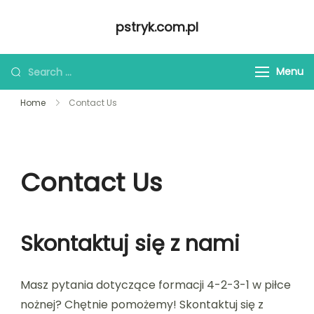
Skip
pstryk.com.pl
to
content
Looking
Menu
for
Home
Contact Us
Something?
Contact Us
Skontaktuj się z nami
Masz pytania dotyczące formacji 4-2-3-1 w piłce
nożnej? Chętnie pomożemy! Skontaktuj się z