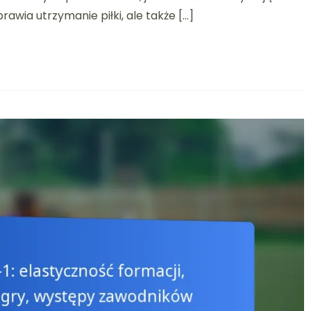
Analiza
awia utrzymanie piłki, ale także […]
przeciwnika,
Mocne
i
słabe
strony,
Zestawienia
taktyczne