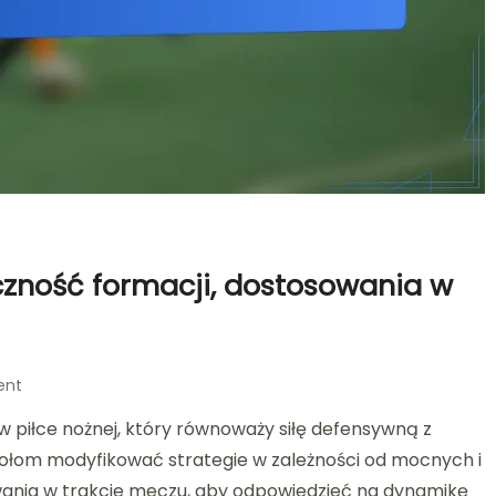
yczność formacji, dostosowania w
on
ent
Analiza
 piłce nożnej, który równoważy siłę defensywną z
taktyczna
4-
ołom modyfikować strategie w zależności od mocnych i
2-
owania w trakcie meczu, aby odpowiedzieć na dynamikę