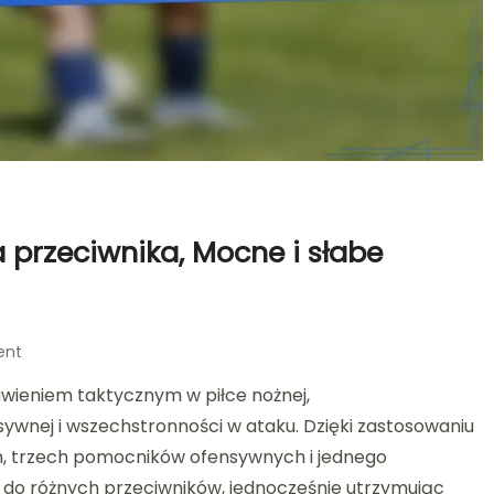
a przeciwnika, Mocne i słabe
on
ent
Analiza
wieniem taktycznym w piłce nożnej,
taktyczna
4-
ywnej i wszechstronności w ataku. Dzięki zastosowaniu
2-
, trzech pomocników ofensywnych i jednego
3-
 do różnych przeciwników, jednocześnie utrzymując
1: