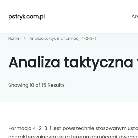
Skip
to
pstryk.com.pl
Ar
content
Home
Analiza taktyczna formacji 4-2-3-1
Analiza taktyczna 
Showing 10 of 15 Results
Formacja 4-2-3-1 jest powszechnie stosowanym usta
charakteryzującym się czterema obrońcami, dwoma