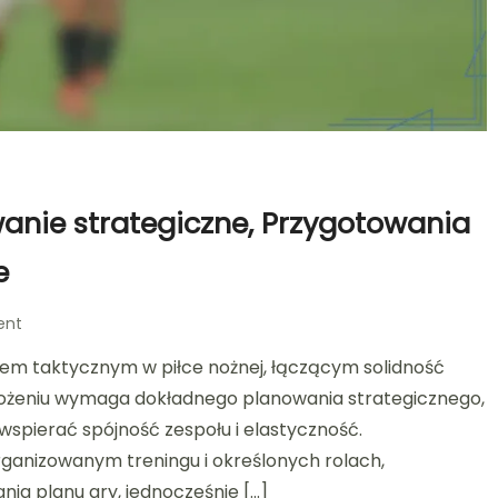
wanie strategiczne, Przygotowania
e
on
ent
Analiza
em taktycznym w piłce nożnej, łączącym solidność
taktyczna
4-
rożeniu wymaga dokładnego planowania strategicznego,
2-
wspierać spójność zespołu i elastyczność.
3-
ganizowanym treningu i określonych rolach,
1:
Planowanie
ia planu gry, jednocześnie […]