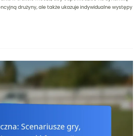
3-
ncyjną drużyny, ale także ukazuje indywidualne występy
1:
elastyczność
formacji,
dostosowania
w
trakcie
gry,
występy
zawodników