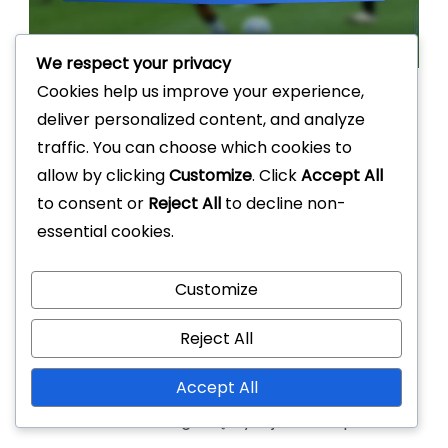
We respect your privacy
Cookies help us improve your experience,
Jak formacja 4-2-3-1
deliver personalized content, and analyze
wypada w porównaniu do
traffic. You can choose which cookies to
allow by clicking
Customize
. Click
Accept All
innych formacji?
to consent or
Reject All
to decline non-
essential cookies.
Formacja 4-2-3-1 jest znana z równowagi między
atakiem a obroną, oferując elastyczność
Customize
taktyczną, która może dostosować się do
różnych scenariuszy meczowych. W porównaniu
Reject All
do formacji takich jak 4-4-2 i 3-5-2, zapewnia
Accept All
wyraźne zalety i wyzwania, które wpływają na
role zawodników i ogólną wydajność zespołu.