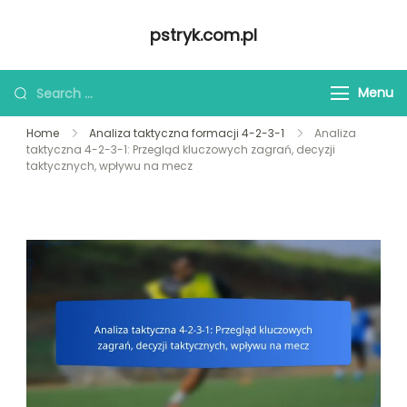
Skip
pstryk.com.pl
to
content
Looking
Menu
for
Home
Analiza taktyczna formacji 4-2-3-1
Analiza
Something?
taktyczna 4-2-3-1: Przegląd kluczowych zagrań, decyzji
taktycznych, wpływu na mecz