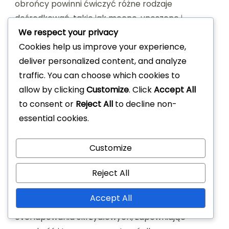
obrońcy powinni ćwiczyć różne rodzaje
dośrodkowań, takie jak mocne, unoszone i
dośrodkowania w tył. Zrozumienie czasowania i
We respect your privacy
pozycjonowania atakujących może również
Cookies help us improve your experience,
zwiększyć efektywność tych podań. Regularne
deliver personalized content, and analyze
ćwiczenia symulujące sytuacje meczowe mogą
traffic. You can choose which cookies to
pomóc bocznym obrońcom rozwijać swoje
allow by clicking
Customize
. Click
Accept All
umiejętności dośrodkowania pod presją.
to consent or
Reject All
to decline non-
essential cookies.
Ofensywne wkłady
Customize
Ofensywne wkłady bocznych obrońców mogą
Reject All
obejmować asysty, kluczowe podania i okazje do
zdobycia bramek. W ustawieniu 4-2-3-1 boczni
Accept All
obrońcy często są zobowiązani do
overlapowania skrzydłowych, zapewniając