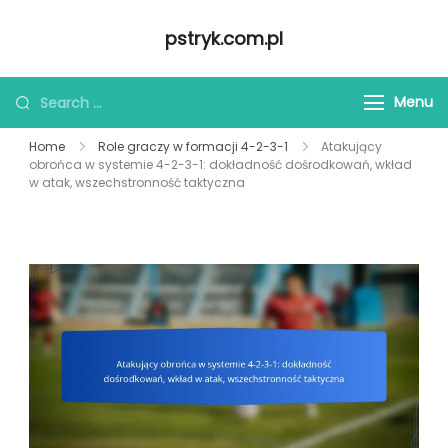
Skip
pstryk.com.pl
to
content
Looking
Menu
for
Home
Role graczy w formacji 4-2-3-1
Atakujący
Something?
obrońca w systemie 4-2-3-1: dokładność dośrodkowań, wkład
w atak, wszechstronność taktyczna