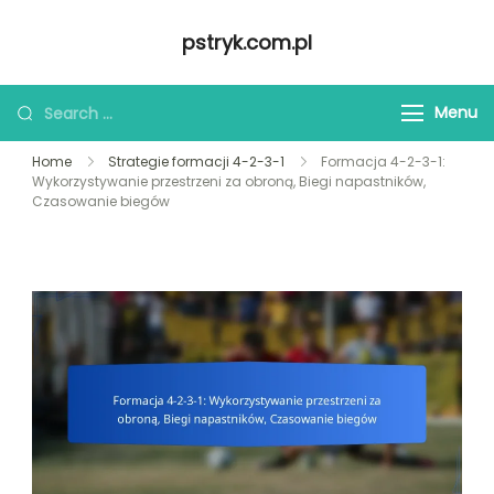
Skip
pstryk.com.pl
to
content
Looking
Menu
for
Home
Strategie formacji 4-2-3-1
Formacja 4-2-3-1:
Something?
Wykorzystywanie przestrzeni za obroną, Biegi napastników,
Czasowanie biegów