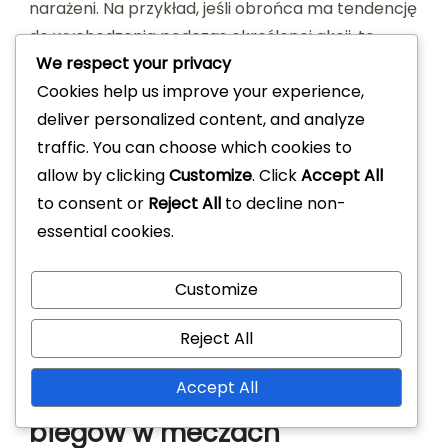
narażeni. Na przykład, jeśli obrońca ma tendencję
do wychodzenia podczas określonej akcji, to
We respect your privacy
może być idealny moment dla napastnika, aby
Cookies help us improve your experience,
wykorzystać przestrzeń za nim.
deliver personalized content, and analyze
Dostosowanie się do taktyki przeciwnika jest
traffic. You can choose which cookies to
kluczowe. Jeśli zespół gra z wysoką linią
allow by clicking
Customize
. Click
Accept All
defensywną, biegi powinny być timingowane, aby
to consent or
Reject All
to decline non-
zaskoczyć obrońców. Z kolei w przypadku
essential cookies.
głębszego ustawienia defensywnego, biegi mogą
wymagać większej cierpliwości, czekając na
Customize
odpowiedni moment na przełamanie.
Reject All
Studia przypadków
Accept All
skutecznego timingowania
biegów w meczach